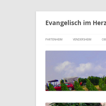
Evangelisch im Her
PARTENHEIM
VENDERSHEIM
OB
UNSERE KIRCHENGEMEINDE
UNSERE KIRCHENGEMEI
U
PARTENHEIM
VENDERSHEIM
O
DER KIRCHENVORSTAND
DER KIRCHENVORSTAND
D
PARTENHEIM
VENDERSHEIM
S
UNSERE KIRCHE IN VEN