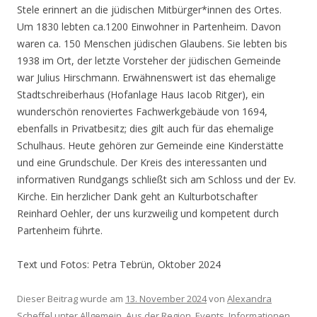
Stele erinnert an die jüdischen Mitbürger*innen des Ortes.
Um 1830 lebten ca.1200 Einwohner in Partenheim. Davon
waren ca. 150 Menschen jüdischen Glaubens. Sie lebten bis
1938 im Ort, der letzte Vorsteher der jüdischen Gemeinde
war Julius Hirschmann. Erwähnenswert ist das ehemalige
Stadtschreiberhaus (Hofanlage Haus Iacob Ritger), ein
wunderschön renoviertes Fachwerkgebäude von 1694,
ebenfalls in Privatbesitz; dies gilt auch für das ehemalige
Schulhaus. Heute gehören zur Gemeinde eine Kinderstätte
und eine Grundschule. Der Kreis des interessanten und
informativen Rundgangs schließt sich am Schloss und der Ev.
Kirche. Ein herzlicher Dank geht an Kulturbotschafter
Reinhard Oehler, der uns kurzweilig und kompetent durch
Partenheim führte.
Text und Fotos: Petra Tebrün, Oktober 2024
Dieser Beitrag wurde am
13. November 2024
von
Alexandra
Scheffel
unter
Allgemein
,
Aus der Region
,
Events
,
Informationen
,