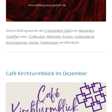
Dieser Beitrag wurde am
5. Dezember 2024
von
Alexandra
Scheffel
unter
12 Minuten
,
Allgemein
,
Events
,
Gottesdienst
,
Informationen
,
Kirche
,
Partenheim
veröffentlicht.
Café Kirchturmbkick im Dezember