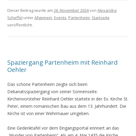
Dieser Beitrag wurde am
26. November 2024
von
Alexandra
Scheffel
unter
Allgemein
,
Events
,
Partenheim
,
Startseite
veröffentlicht.
Spaziergang Partenheim mit Reinhard
Oehler
Das schöne Partenheim zeigte sich beim
Dekanatsspaziergang von seiner Sonnenseite.
Kirchenvorsteher Reinhard Oehler startete in der Ev. Kirche St.
Peter, einem romanischen Bau aus dem 13. Jahrhundert. Die
Kirche ist von einer Wehrmauer umgeben.
Eine Gedenktafel vor dem Eingangsportal erinnert an das
„Wunder von Partenheim“. Als am 4. Mai 1435 die Kirche