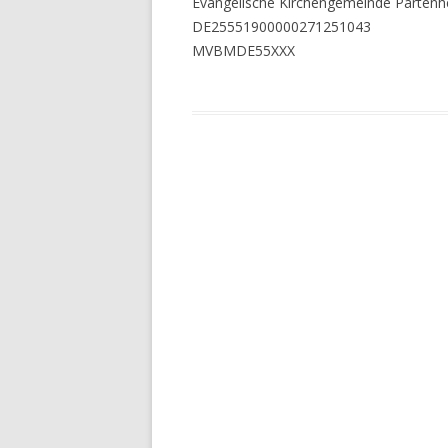
Evangelische Kirchengemeinde Parten
DE25551900000271251043
MVBMDE55XXX