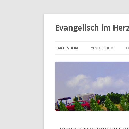
Evangelisch im Her
PARTENHEIM
VENDERSHEIM
O
UNSERE KIRCHENGEMEINDE
UNSERE KIRCHENGEME
PARTENHEIM
VENDERSHEIM
DER KIRCHENVORSTAND
DER KIRCHENVORSTA
PARTENHEIM
VENDERSHEIM
UNSERE KIRCHE IN VE
Unsere Kirchengemeind