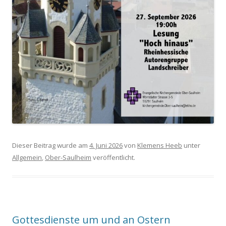
Dieser Beitrag wurde am
4. Juni 2026
von
Klemens Heeb
unter
Allgemein
,
Ober-Saulheim
veröffentlicht.
Gottesdienste um und an Ostern