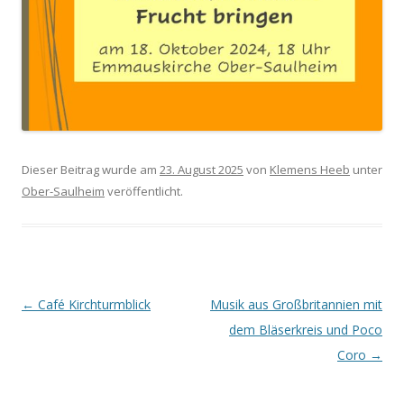
Dieser Beitrag wurde am
23. August 2025
von
Klemens Heeb
unter
Ober-Saulheim
veröffentlicht.
Beitrags-
←
Café Kirchturmblick
Musik aus Großbritannien mit
Navigation
dem Bläserkreis und Poco
Coro
→