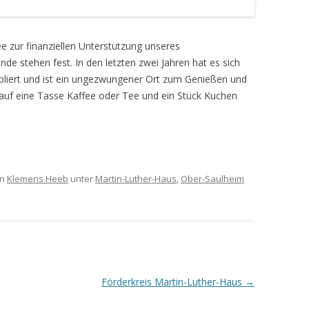
e zur finanziellen Unterstützung unseres
 stehen fest. In den letzten zwei Jahren hat es sich
tabliert und ist ein ungezwungener Ort zum Genießen und
 auf eine Tasse Kaffee oder Tee und ein Stück Kuchen
on
Klemens Heeb
unter
Martin-Luther-Haus
,
Ober-Saulheim
Förderkreis Martin-Luther-Haus
→