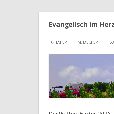
Evangelisch im Her
PARTENHEIM
VENDERSHEIM
OB
UNSERE KIRCHENGEMEINDE
UNSERE KIRCHENGEMEI
U
PARTENHEIM
VENDERSHEIM
O
DER KIRCHENVORSTAND
DER KIRCHENVORSTAND
D
PARTENHEIM
VENDERSHEIM
S
UNSERE KIRCHE IN VEN
Dorfkaffee Winter 2026