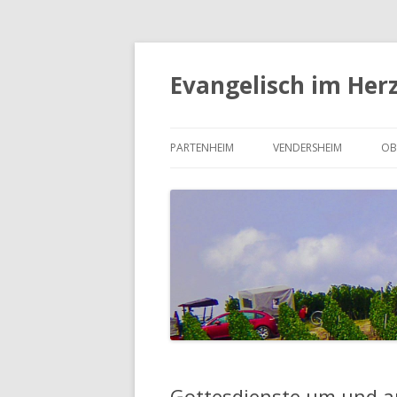
Evangelisch im Her
PARTENHEIM
VENDERSHEIM
OB
UNSERE KIRCHENGEMEINDE
UNSERE KIRCHENGEMEI
U
PARTENHEIM
VENDERSHEIM
O
DER KIRCHENVORSTAND
DER KIRCHENVORSTAND
D
PARTENHEIM
VENDERSHEIM
S
UNSERE KIRCHE IN VEN
Gottesdienste um und a