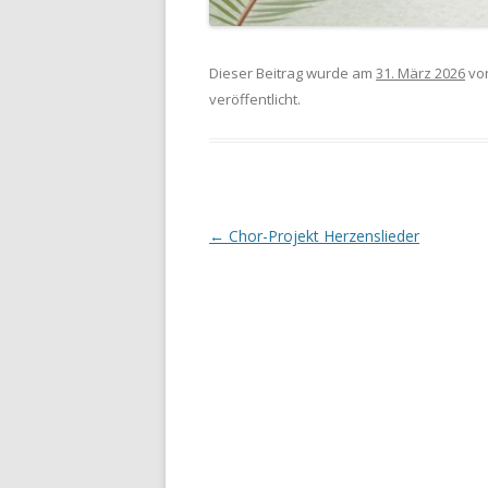
Dieser Beitrag wurde am
31. März 2026
vo
veröffentlicht.
Beitrags-
←
Chor-Projekt Herzenslieder
Navigation