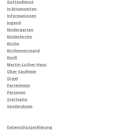
Gottesdienst
In Krisenzeiten
Informationen
Jugend
Kindergarten
Kinderkirche
Kirche
Kirchenvorstand
Konfi
Martin-Luther-Haus
Ober-Saulheim
Orgel
Partenheim
Personen
Startseite
Vendersheim
Datenschutzerklärung