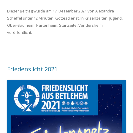
Dieser Beitrag wurde am
17. Dezember 2021
von
Alexandra
Scheffel
unter
12 Minuten
,
Gottesdienst
,
In Krisenzeiten
,
Jugend
,
Ober-Saulheim
,
Partenheim
,
Startseite
,
Vendersheim
veröffentlicht.
Friedenslicht 2021