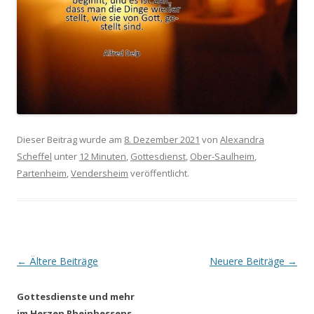
Dieser Beitrag wurde am
8. Dezember 2021
von
Alexandra
Scheffel
unter
12 Minuten
,
Gottesdienst
,
Ober-Saulheim
,
Partenheim
,
Vendersheim
veröffentlicht.
Beitrags-
←
Ältere Beiträge
Neuere Beiträge
→
Navigation
Gottesdienste und mehr
im Herzen Rheinhessens