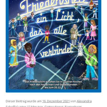
Dieser Beitrag wurde am
16. Dezember 2021
von
Alexandra
Scheffel
unter
12 Minuten
,
Gottesdienst
,
Partenheim
,