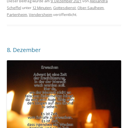
Dieser Beitrag wurde am
9. Dezember 2021
von
Alexandra
Scheffel
unter
12 Minuten
,
Gottesdienst
,
Ober-Saulheim
,
Partenheim
,
Vendersheim
veröffentlicht.
8. Dezember