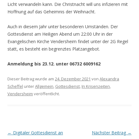
Licht verwandeln kann. Die Christnacht will uns infizieren mit
Hoffnung auf das Geheimnis der Weihnacht.
Auch in diesem Jahr unter besonderen Umständen. Der
Gottesdienst am Heiligen Abend um 22:00 Uhr in der
Evangelischen Kirche Vendersheim findet unter der 2G Regel
statt, es besteht ein begrenztes Platzangebot.
Anmeldung bis 23.12. unter 06732 6009162
Dieser Beitrag wurde am
24. Dezember 2021
von
Alexandra
Scheffel
unter
Allgemein
,
Gottesdienst
,
In Krisenzeiten
,
Vendersheim
veröffentlicht.
Beitrags-
←
Digitaler Gottesdienst an
Nächster Beitrag
→