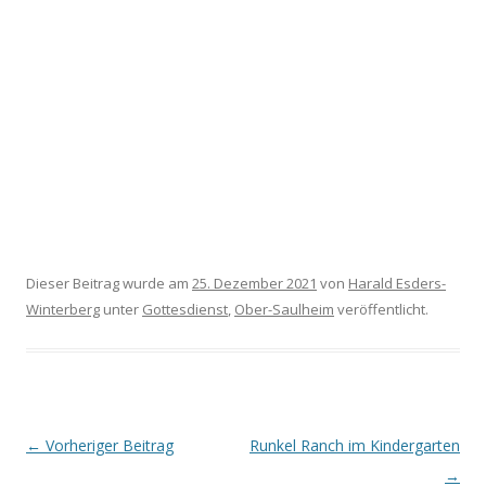
Dieser Beitrag wurde am
25. Dezember 2021
von
Harald Esders-
Winterberg
unter
Gottesdienst
,
Ober-Saulheim
veröffentlicht.
Beitrags-
←
Vorheriger Beitrag
Runkel Ranch im Kindergarten
Navigation
→