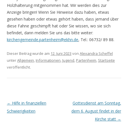
Holzhalterung mitgenommen hat. Wir werden dies zur
Anzeige bringen! Wenn Sie Hinweise dazu haben, etwas
gesehen haben oder etwas gehört haben, dass jemand über
diese Fahne geschimpft hat oder Sie wissen, wo sie sich
befindet, dann melden Sie uns das bitte weiter:
kirchengemeinde.partenheim@ekhn.de
, Tel.: 06732/ 89 88.
Dieser Beitrag wurde am
12. Juni 2023
von
Alexandra Scheffel
unter
Allgemein
,
Informationen
,
Jugend
,
Partenheim
,
Startseite
veröffentlicht.
Beitrags-
←
Hilfe in finanziellen
Gottesdienst am Sonntag,
Navigation
Schwierigkeiten
dem 6. August findet in der
Kirche statt
→