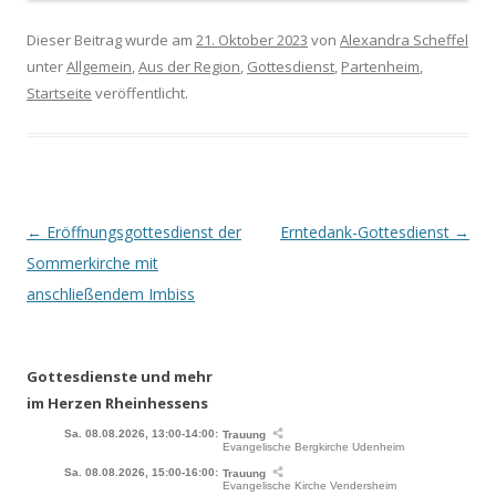
Dieser Beitrag wurde am
21. Oktober 2023
von
Alexandra Scheffel
unter
Allgemein
,
Aus der Region
,
Gottesdienst
,
Partenheim
,
Startseite
veröffentlicht.
Beitrags-
←
Eröffnungsgottesdienst der
Erntedank-Gottesdienst
→
Navigation
Sommerkirche mit
anschließendem Imbiss
Gottesdienste und mehr
im Herzen Rheinhessens