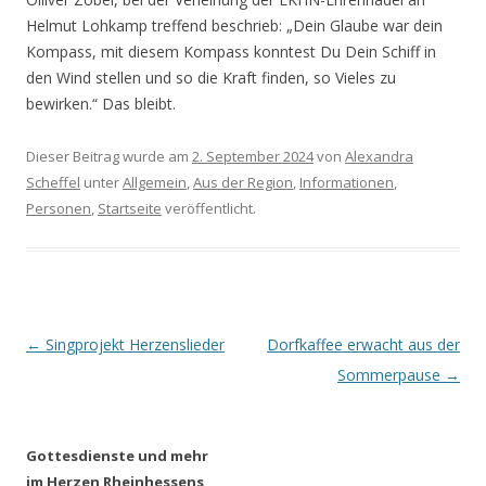
Helmut Lohkamp treffend beschrieb: „Dein Glaube war dein
Kompass, mit diesem Kompass konntest Du Dein Schiff in
den Wind stellen und so die Kraft finden, so Vieles zu
bewirken.“ Das bleibt.
Dieser Beitrag wurde am
2. September 2024
von
Alexandra
Scheffel
unter
Allgemein
,
Aus der Region
,
Informationen
,
Personen
,
Startseite
veröffentlicht.
Beitrags-
←
Singprojekt Herzenslieder
Dorfkaffee erwacht aus der
Navigation
Sommerpause
→
Gottesdienste und mehr
im Herzen Rheinhessens