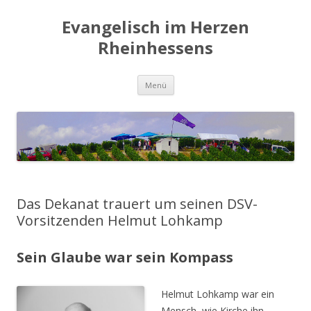
Evangelisch im Herzen
Rheinhessens
Zum
Menü
Inhalt
springen
Das Dekanat trauert um seinen DSV-
Vorsitzenden Helmut Lohkamp
Sein Glaube war sein Kompass
Helmut Lohkamp war ein
Mensch, wie Kirche ihn