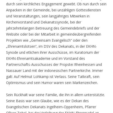
durch sein kirchliches Engagement gewebt. Ob nun durch sein
Anpacken in der Gemeinde, bei unzähligen Gottesdiensten
und Veranstaltungen, sein langjähriges Mitwirken in
Kirchenvorstand und Dekanatssynode, bei der
jahrzehntelangen Betreuung des Gemeindebriefs und der
Website oder bei der Mitarbeit in gemeindeübergreifenden
Projekten wie „Gemeinsam Evangelisch“ oder den
„Ehrenamtslotsen“, im DSV des Dekanats, in der EKHN-
Synode und etlichen ihrer Ausschüsse, im Kuratorium der
EKHN-Ehrenamtsakademie und im Vorstand des
Partnerschafts-Ausschusses der Propstei Rheinhessen und
Nassauer Land mit der indonesischen Partnerkirche. Immer
galt: Auf Helmut Lohkamp ist Verlass. Seine Tatkraft, sein
Optimismus und sein Humor waren sein Markenzeichen.
Sein Rückhalt war seine Familie, die ihn in allem unterstützte.
Seine Basis war sein Glaube, wie es der Dekan des
Evangelischen Dekanats Ingelheim-Oppenheim, Pfarrer
Olliver Zobel, bei der Verleihung der EKHN-Ehrennadel an