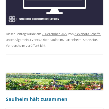
Dieser Beitrag wurde am
7. Dezember 2022
von
Alexandra Scheffel
unter
Allgemein
,
Events
,
Ober-Saulheim
,
Partenheim
,
Startseite
,
Vendersheim
veröffentlicht.
Saulheim hält zusammen