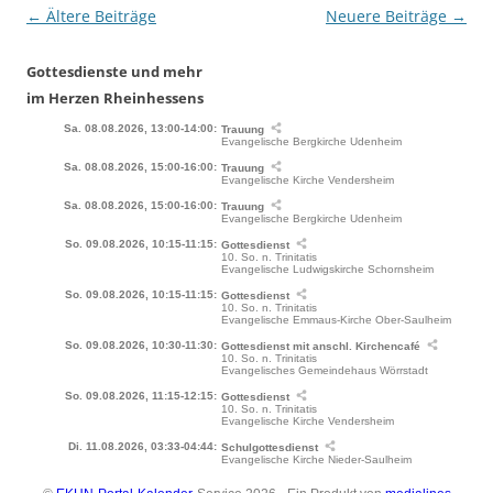
Beitragsnavigation
←
Ältere Beiträge
Neuere Beiträge
→
Gottesdienste und mehr
im Herzen Rheinhessens