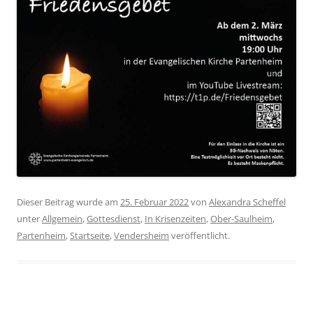
Dieser Beitrag wurde am
25. Februar 2022
von
Alexandra Scheffel
unter
Allgemein
,
Gottesdienst
,
In Krisenzeiten
,
Ober-Saulheim
,
Partenheim
,
Startseite
,
Vendersheim
veröffentlicht.