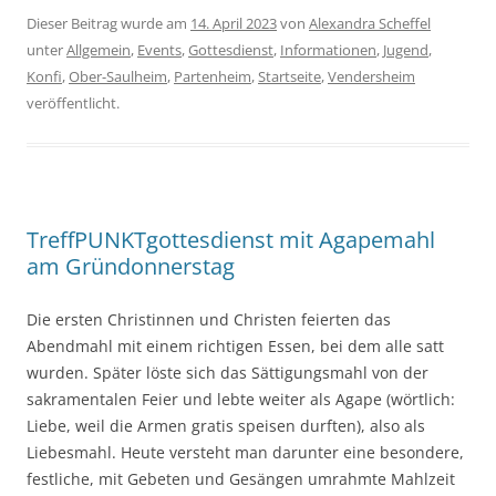
Dieser Beitrag wurde am
14. April 2023
von
Alexandra Scheffel
unter
Allgemein
,
Events
,
Gottesdienst
,
Informationen
,
Jugend
,
Konfi
,
Ober-Saulheim
,
Partenheim
,
Startseite
,
Vendersheim
veröffentlicht.
TreffPUNKTgottesdienst mit Agapemahl
am Gründonnerstag
Die ersten Christinnen und Christen feierten das
Abendmahl mit einem richtigen Essen, bei dem alle satt
wurden. Später löste sich das Sättigungsmahl von der
sakramentalen Feier und lebte weiter als Agape (wörtlich:
Liebe, weil die Armen gratis speisen durften), also als
Liebesmahl. Heute versteht man darunter eine besondere,
festliche, mit Gebeten und Gesängen umrahmte Mahlzeit