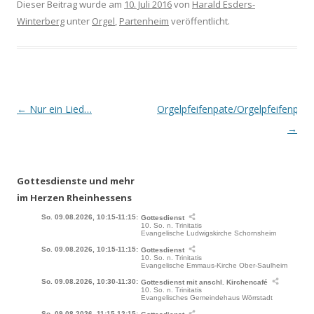
Dieser Beitrag wurde am
10. Juli 2016
von
Harald Esders-
Winterberg
unter
Orgel
,
Partenheim
veröffentlicht.
Beitrags-
←
Nur ein Lied…
Orgelpfeifenpate/Orgelpfeifenpati
Navigation
→
Gottesdienste und mehr
im Herzen Rheinhessens