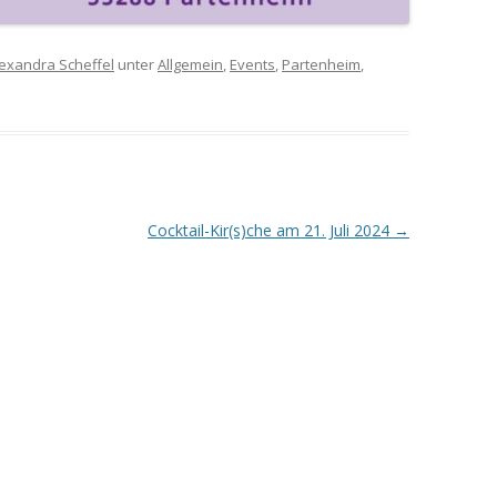
exandra Scheffel
unter
Allgemein
,
Events
,
Partenheim
,
Cocktail-Kir(s)che am 21. Juli 2024
→