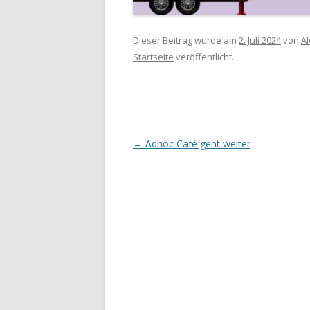
Dieser Beitrag wurde am
2. Juli 2024
von
Al
Startseite
veröffentlicht.
Beitrags-
←
Adhoc Café geht weiter
Navigation