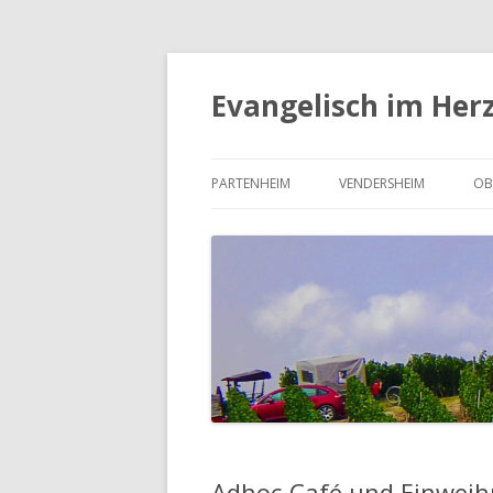
Evangelisch im Her
PARTENHEIM
VENDERSHEIM
OB
UNSERE KIRCHENGEMEINDE
UNSERE KIRCHENGEMEI
U
PARTENHEIM
VENDERSHEIM
O
DER KIRCHENVORSTAND
DER KIRCHENVORSTAND
D
PARTENHEIM
VENDERSHEIM
S
UNSERE KIRCHE IN VEN
Adhoc-Café und Einwei