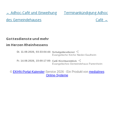
Beitrags-
←
Adhoc-Café und Einweihung
Terminankündigung Adhoc
Navigation
des Gemeindehauses
Café
→
Gottesdienste und mehr
im Herzen Rheinhessens