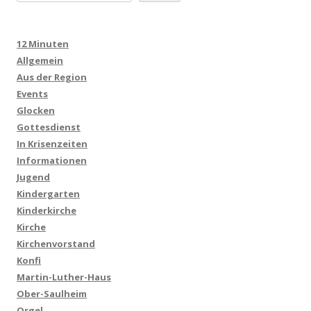
12 Minuten
Allgemein
Aus der Region
Events
Glocken
Gottesdienst
In Krisenzeiten
Informationen
Jugend
Kindergarten
Kinderkirche
Kirche
Kirchenvorstand
Konfi
Martin-Luther-Haus
Ober-Saulheim
Orgel